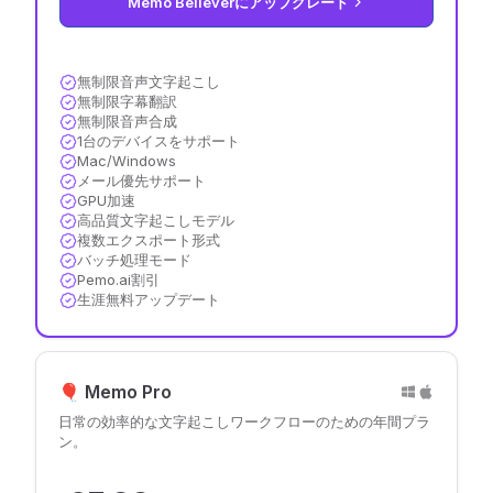
Memo Believerにアップグレード
無制限音声文字起こし
無制限字幕翻訳
無制限音声合成
1台のデバイスをサポート
Mac/Windows
メール優先サポート
GPU加速
高品質文字起こしモデル
複数エクスポート形式
バッチ処理モード
Pemo.ai割引
生涯無料アップデート
🎈 Memo Pro
日常の効率的な文字起こしワークフローのための年間プラ
ン。