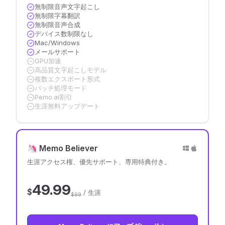
無制限音声文字起こし
無制限字幕翻訳
無制限音声合成
デバイス数制限なし
Mac/Windows
メールサポート
GPU加速
高品質文字起こしモデル
複数エクスポート形式
バッチ処理モード
Pemo.ai割引
生涯無料アップデート
🦄 Memo Believer
生涯アクセス権、優先サポート、専用特典付き。
49.99
$
/ 生涯
$99