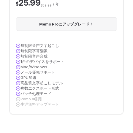
25.99
$
/ 年
$39.99
Memo Proにアップグレード
無制限音声文字起こし
無制限字幕翻訳
無制限音声合成
1台のデバイスをサポート
Mac/Windows
メール優先サポート
GPU加速
高品質文字起こしモデル
複数エクスポート形式
バッチ処理モード
Pemo.ai割引
生涯無料アップデート